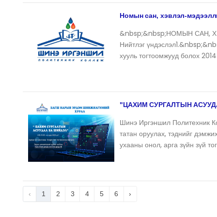
Номын сан, хэвлэл-мэдээлл
&nbsp;&nbsp;НОМЫН САН, 
Нийтлэг үндэслэл1.&nbsp;&n
хууль тогтоомжууд болох 2014
"ЦАХИМ СУРГАЛТЫН АСУУД
Шинэ Иргэншил Политехник К
татан оруулах, тэднийг дэмжи
ухааны онол, арга зүйн зүй то
‹
1
2
3
4
5
6
›