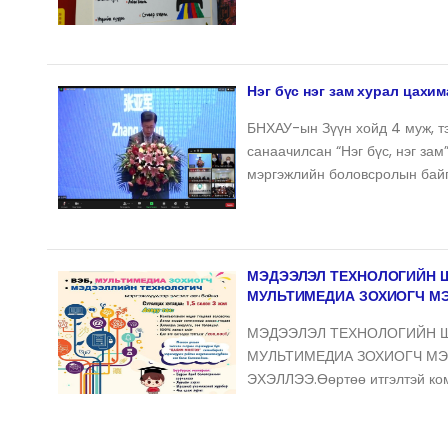
Нэг бүс нэг зам хурал цахи
БНХАУ-ын Зүүн хойд 4 муж, т
санаачилсан “Нэг бүс, нэг за
мэргэжлийн боловсролын бай
МЭДЭЭЛЭЛ ТЕХНОЛОГИЙН 
МУЛЬТИМЕДИА ЗОХИОГЧ МЭ
МЭДЭЭЛЭЛ ТЕХНОЛОГИЙН 
МУЛЬТИМЕДИА ЗОХИОГЧ МЭ
ЭХЭЛЛЭЭ.Өөртөө итгэлтэй ко