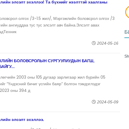
лийн элсэлт эхэллээ! Та бүхнийг нээлттэй хаалганы
ловсрол олгох /3-1.5 жил/, Мэргэжлийн боловсрол олгох /3
ийн ангиуддаа тус тус элсэлт авч байна.Элсэлт авах
адТехник
Б
2024-05-16
Sh
ЖЛИЙН БОЛОВСРОЛЫН СУРГУУЛИУДЫН БАГШ,
АЙГУ...
өгчийн 2003 оны 105 дугаар зарлигаар жил бүрийн 05
ийг “Үндэсний бичиг үсгийн баяр” болгон тэмдэглэдэг
 2023 оны 394 д
2024-05-09
лийн элсэлт эхэллээ.