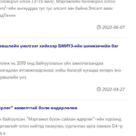
ловсрол олгох /3-1.5 жил/, Мэргэжлийн боловсрол олгох
ил/-ийн ангиуддаа тус тус элсэлт авч байна.Элсэлт авах
адТехни
2022-06-07
эвшлийн үнэлгээг хийхээр БМИҮЗ-ийн шинжээчийн баг
ллеж нь 2019 онд байгууллагын үйл ажиллагаандаа
магадлан итгэмжлэгдсэнээс хойш багагүй хугацаа өнгөрч энэ
дэвшлийн үнэ
2022-04-27
өрлөг" амжилттай болж өндөрлөлөө
 байгуулсан. "Мэргэжил бүхэн сайхан өдөрлөг"-ийн хүрээнд
ргэжлийг олон нийтэд таниулах, суртачлах арга хэмжээ 04-р
д а