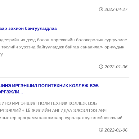
2022-04-27
маар зохион байгуулагдлаа
эдгээрийн их дээд болон мэргэжлийн боловсролын сургуулиас
м” төслийн хүрээнд байгуулагдаж байгаа санаачлагч орнуудын
гу
2022-01-06
ШИНЭ ИРГЭНШИЛ ПОЛИТЕХНИК КОЛЛЕЖ ВЭБ
РГЭЖЛИ...
ШИНЭ ИРГЭНШИЛ ПОЛИТЕХНИК КОЛЛЕЖ ВЭБ
РГЭЖЛИЙН 1.5 ЖИЛИЙН АНГИДАА ЭЛСЭЛТЭЭ АВЧ
мпьютер программ хангамжаар суралцах хүсэлтэй хэвлэлий
2022-01-06