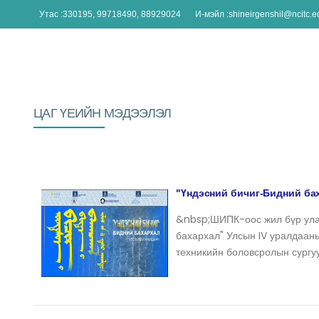
Утас :330195, 99718490, 88929024
И-мэйл :shineirgenshil@ncitc.
ЦАГ ҮЕИЙН МЭДЭЭЛЭЛ
"Үндэсний бичиг-Бидний ба
&nbsp;ШИПК-оос жил бүр улам
бахархал" Улсын IV уралдаан
техникийн боловсролын сург