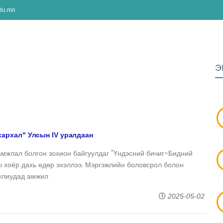
edu.mn
БИДНИЙ ТУХАЙ
СУРГАЛТ
БАГШ
С
Э
хархал" Улсын IV уралдаан
жлал болгон зохион байгуулдаг "Үндэсний бичиг-Бидний
ы хоёр дахь өдөр эхэллээ. Мэргэжлийн боловсрол болон
уулиудад амжил
2025-05-02