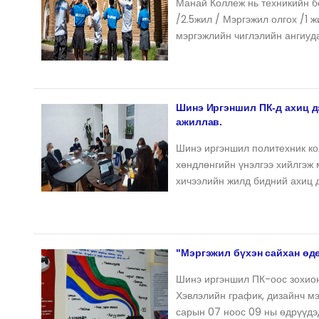
Манай Коллеж нь техникийн бо
/2.5жил / Мэргэжил олгох /1 ж
мэргэжлийн чиглэлийн ангиуд
Шинэ Иргэншил ПК-д ахиц д
ажиллав.
Шинэ иргэншил политехник ко
хөндлөнгийн үнэлгээ хийлгэж 
хичээлийн жилд бидний ахиц 
"Мэргэжил бүхэн сайхан өд
Шинэ иргэншил ПК-оос зохион
Хэвлэлийн график, дизайнч мэ
сарын 07 ноос 09 ны өдрүүдэ