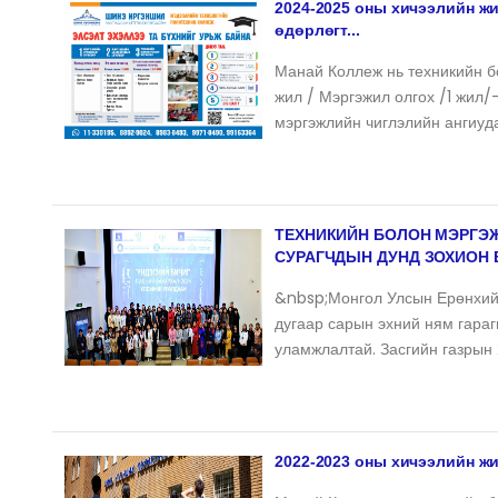
2024-2025 оны хичээлийн жи
өдөрлөгт...
Манай Коллеж нь техникийн бо
жил / Мэргэжил олгох /1 жил/-
мэргэжлийн чиглэлийн ангиуд
ТЕХНИКИЙН БОЛОН МЭРГЭ
СУРАГЧДЫН ДУНД ЗОХИОН Б
&nbsp;Монгол Улсын Ерөнхийл
дугаар сарын эхний ням гараг
уламжлалтай. Засгийн газрын
2022-2023 оны хичээлийн жи