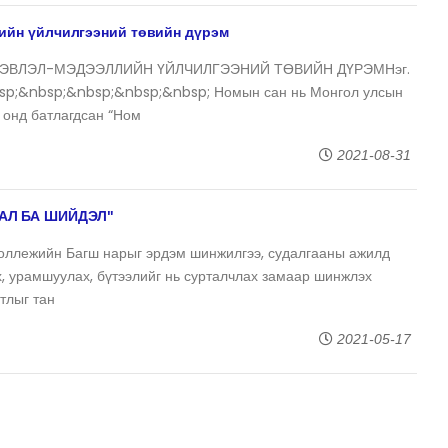
ийн үйлчилгээний төвийн дүрэм
ХЭВЛЭЛ-МЭДЭЭЛЛИЙН ҮЙЛЧИЛГЭЭНИЙ ТӨВИЙН ДҮРЭМНэг.
bsp;&nbsp;&nbsp;&nbsp;&nbsp; Номын сан нь Монгол улсын
 онд батлагдсан “Ном
2021-08-31
АЛ БА ШИЙДЭЛ"
оллежийн Багш нарыг эрдэм шинжилгээ, судалгааны ажилд
х, урамшуулах, бүтээлийг нь сурталчлах замаар шинжлэх
гтлыг тан
2021-05-17