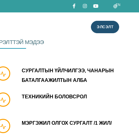
EN
ЭЛСЭЛТ
УРАЛЦАГЧ
ХЭДТ
АЖЛЫН БАЙР
РЭЛТТЭЙ МЭДЭЭ
СУРГАЛТЫН ҮЙЛЧИЛГЭЭ, ЧАНАРЫН
БАТАЛГААЖИЛТЫН АЛБА
ТЕХНИКИЙН БОЛОВСРОЛ
МЭРГЭЖИЛ ОЛГОХ СУРГАЛТ /1 ЖИЛ/